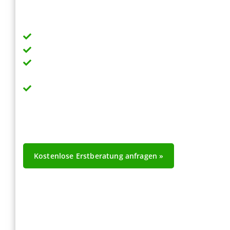
IT für Unternehmen – kein Privatkundensupport
Feste Ansprechpartner & kurze Reaktionszeiten
Support, Wartung, Security, Backup & Microsoft
365 aus einer Hand
Wahlweise flexibel oder als Flatrate mit
planbaren Kosten
Kostenlose Erstberatung anfragen »